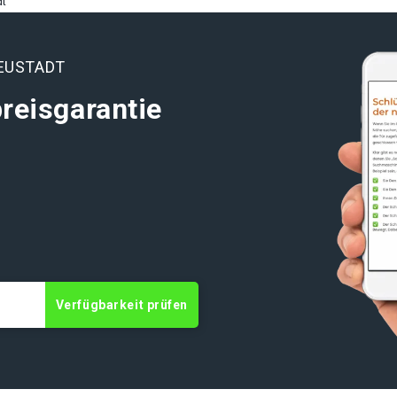
dt
NEUSTADT
reisgarantie
t
Verfügbarkeit prüfen