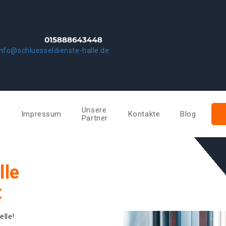
info@schluesseldienste-halle.de
Unsere
e
Impressum
Kontakte
Blog
Partner
lle
t
elle!